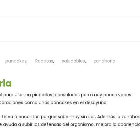
pancakes
,
Recetas
,
saludables
,
zanahoria
ria
l para usar en picadillos o ensaladas pero muy pocas veces
eparaciones como unos pancakes en el desayuno.
a te va a encantar, porque sabe muy similar. Además la zanahor
que ayuda a subir las defensas del organismo, mejora la aparienci