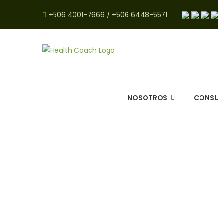
+506 4001-7666
/
+506 6448-5571
NOSOTROS
CONSU
Panca