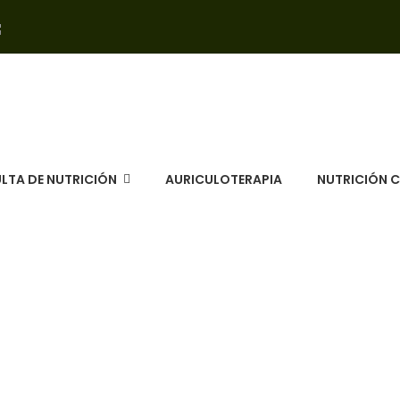
LTA DE NUTRICIÓN
AURICULOTERAPIA
NUTRICIÓN 
kes de Zanahoria - CNC