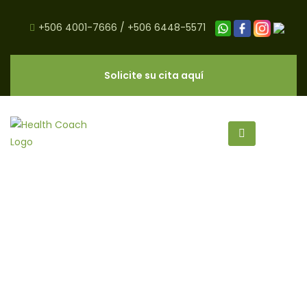
+506 4001-7666
/
+506 6448-5571
Solicite su cita aquí
Pizza Paleo de Harina de
Almendra - CNC Salud