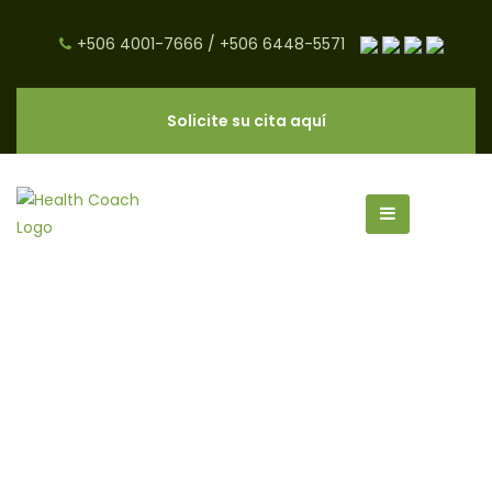
+506 4001-7666
/
+506 6448-5571
Solicite su cita aquí
Aceite De Coco: ¿Saludable o
No? - CNC Salud