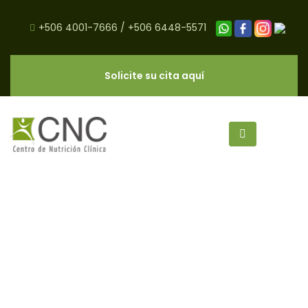
+506 4001-7666
/
+506 6448-5571
Solicite su cita aquí
Desayunos Cargados de
Proteína - CNC Salud